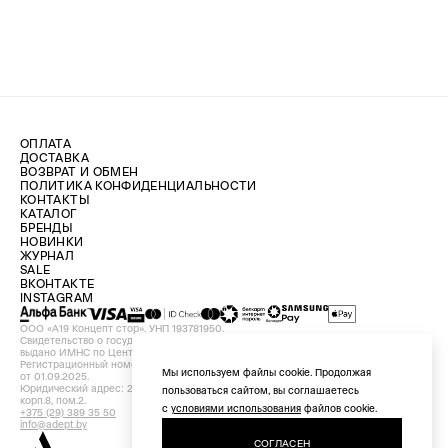
ОПЛАТА
ДОСТАВКА
ВОЗВРАТ И ОБМЕН
ПОЛИТИКА КОНФИДЕНЦИАЛЬНОСТИ
КОНТАКТЫ
КАТАЛОГ
БРЕНДЫ
НОВИНКИ
ЖУРНАЛ
SALE
ВКОНТАКТЕ
INSTAGRAM
ООО «А19 Концепт стор». УНП 193781950.
Свидетельство о государственной регистрации №193781950 от 09.08.2024,
выдано ИМНС по Центральному району г. Минска.
Регистрационный номер в Торговом реестре Республики Беларусь №756898
Мы используем файлы cookie. Продолжая
от 01.09.2025.
Юридический адрес: 220029, Республика Беларусь, г. Минск, ул. Красная, д.7,
пользоваться сайтом, вы соглашаетесь
корп.8, пом.2.
с
условиями использования
файлов cookie.
+375 (29) 389 35 50
info@adept.by
СОГЛАСЕН