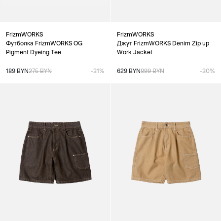
FrizmWORKS
FrizmWORKS
Футболка FrizmWORKS OG
Джут FrizmWORKS Denim Zip up
Pigment Dyeing Tee
Work Jacket
189 BYN
275 BYN
-31%
629 BYN
899 BYN
-30%