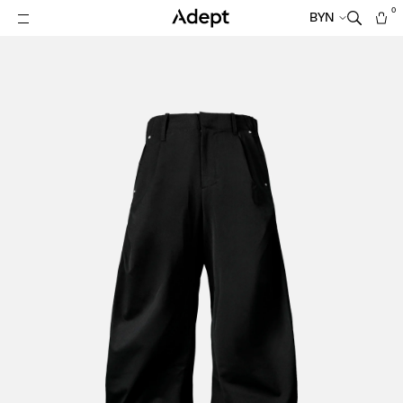
0
BYN