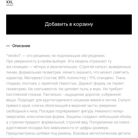
XXL
Добавить в корзину
Описание
“Verdict” — это решение, не подлежащее обсуждению.
Про уверенность в своём выборе. Эта модель отражает ту
же позицию — чёткую и окончательную. Строгий силуэт, выверенные
линии, формальная геометрия. Ничего лишнего, что может смягчить
характер. Материал Состав: 89% полиэстер / 11% спандекс. Ткань
гладкая, плотная, с приятной тяжестью. Держит форму, не теряет
геометрию. Не скатывается. Не цепляет пыль и ворс. Не требует
постоянной глажки. Тактильно - ощущение дорогой, собранной
вещи. Подходит для круглогодичного ношения зимой и летом. Силуэт
прямого кроя, слегка облегающий в верхней части, умеренно
свободный к низу. Посадка подчёркивает фигуру. Никакого гепер-
оверсайза, классическая форма. Защипы создают небольшой объём,
а стрелки придают формальный, строгий вид. Полурезинка на поясе -
адаптивная посадка без зависимости от цифры размера.
Предусмотрены шлёвки под ремень. Боковые металлические детали