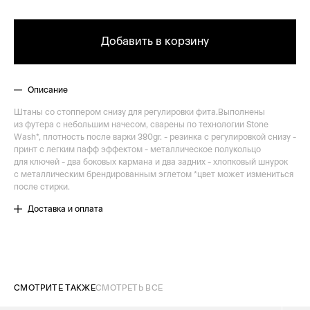
Добавить в корзину
Описание
Штаны со стоппером снизу для регулировки фита.Выполнены
из футера с небольшим начесом, сварены по технологии Stone
Wash*, плотность после варки 380gr. - резинка с регулировкой снизу -
принт с легким пафф эффектом - металлическое полукольцо
для ключей - два боковых кармана и два задних - хлопковый шнурок
с металлическим брендированным эглетом *цвет может измениться
после стирки.
Доставка и оплата
СМОТРИТЕ ТАКЖЕ
СМОТРЕТЬ ВСЕ