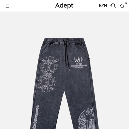
0
BYN