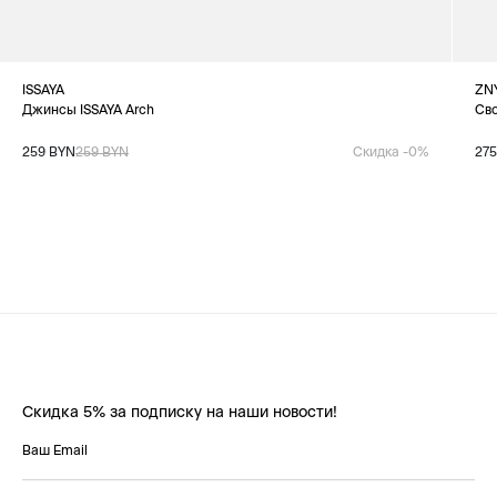
ISSAYA
ZN
Джинсы ISSAYA Arch
Св
259 BYN
259 BYN
Скидка -0%
27
Скидка 5% за подписку на наши новости!