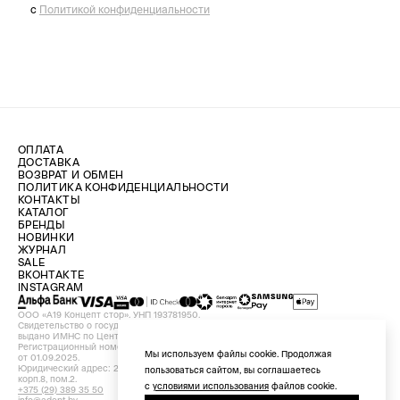
с
Политикой конфиденциальности
ОПЛАТА
ДОСТАВКА
ВОЗВРАТ И ОБМЕН
ПОЛИТИКА КОНФИДЕНЦИАЛЬНОСТИ
КОНТАКТЫ
КАТАЛОГ
БРЕНДЫ
НОВИНКИ
ЖУРНАЛ
SALE
ВКОНТАКТЕ
INSTAGRAM
ООО «А19 Концепт стор». УНП 193781950.
Свидетельство о государственной регистрации №193781950 от 09.08.2024,
выдано ИМНС по Центральному району г. Минска.
Регистрационный номер в Торговом реестре Республики Беларусь №756898
Мы используем файлы cookie. Продолжая
от 01.09.2025.
Юридический адрес: 220029, Республика Беларусь, г. Минск, ул. Красная, д.7,
пользоваться сайтом, вы соглашаетесь
корп.8, пом.2.
с
условиями использования
файлов cookie.
+375 (29) 389 35 50