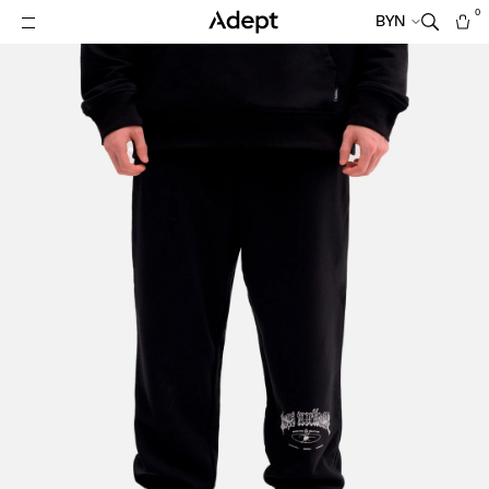
0
BYN