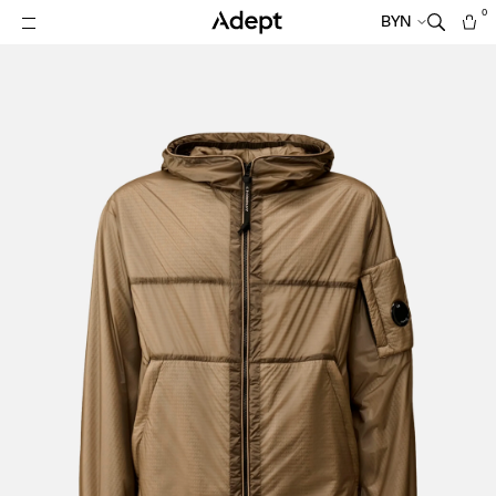
0
BYN