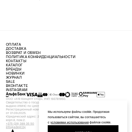
ОПЛАТА
ДОСТАВКА
ВОЗВРАТ И ОБМЕН
ПОЛИТИКА КОНФИДЕНЦИАЛЬНОСТИ
КОНТАКТЫ
КАТАЛОГ
БРЕНДЫ
НОВИНКИ
ЖУРНАЛ
SALE
ВКОНТАКТЕ
INSTAGRAM
ООО «А19 Концепт стор». УНП 193781950.
Свидетельство о государственной регистрации №193781950 от 09.08.2024,
выдано ИМНС по Центральному району г. Минска.
Регистрационный номер в Торговом реестре Республики Беларусь №756898
Мы используем файлы cookie. Продолжая
от 01.09.2025.
Юридический адрес: 220029, Республика Беларусь, г. Минск, ул. Красная, д.7,
пользоваться сайтом, вы соглашаетесь
корп.8, пом.2.
с
условиями использования
файлов cookie.
+375 (29) 389 35 50
info@adept.by