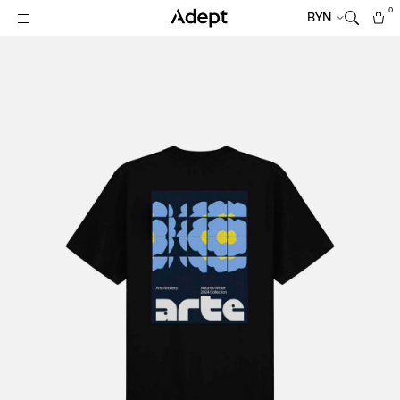
0
BYN