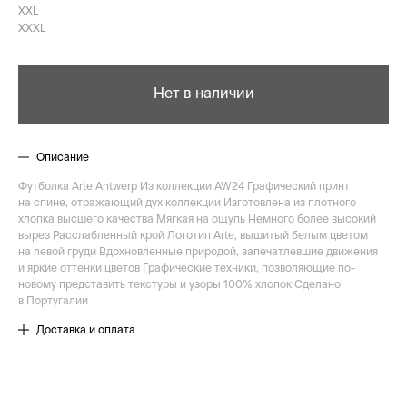
XXL
XXXL
Нет в наличии
Описание
Футболка Arte Antwerp Из коллекции AW24 Графический принт
на спине, отражающий дух коллекции Изготовлена из плотного
хлопка высшего качества Мягкая на ощупь Немного более высокий
вырез Расслабленный крой Логотип Arte, вышитый белым цветом
на левой груди Вдохновленные природой, запечатлевшие движения
и яркие оттенки цветов Графические техники, позволяющие по-
новому представить текстуры и узоры 100% хлопок Сделано
в Португалии
Доставка и оплата