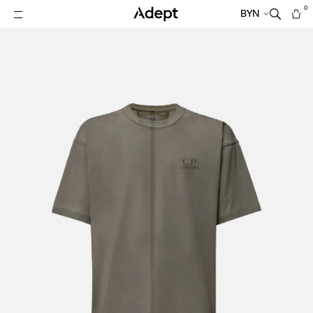
0
BYN