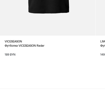
VICESEASON
LM
Футболка VICESEASON Radar
Фут
189 BYN
149