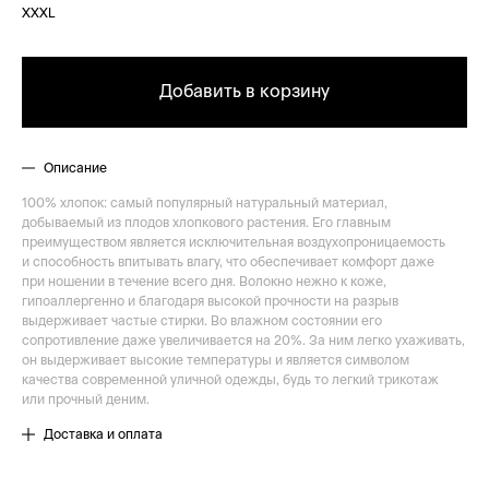
XXXL
Добавить в корзину
Описание
100% хлопок: самый популярный натуральный материал,
добываемый из плодов хлопкового растения. Его главным
преимуществом является исключительная воздухопроницаемость
и способность впитывать влагу, что обеспечивает комфорт даже
при ношении в течение всего дня. Волокно нежно к коже,
гипоаллергенно и благодаря высокой прочности на разрыв
выдерживает частые стирки. Во влажном состоянии его
сопротивление даже увеличивается на 20%. За ним легко ухаживать,
он выдерживает высокие температуры и является символом
качества современной уличной одежды, будь то легкий трикотаж
или прочный деним.
Доставка и оплата