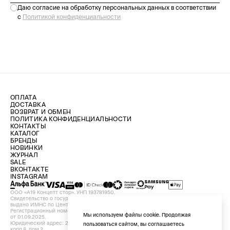
Даю согласие на обработку персональных данных в соответствии
с
Политикой конфиденциальности
ОПЛАТА
ДОСТАВКА
ВОЗВРАТ И ОБМЕН
ПОЛИТИКА КОНФИДЕНЦИАЛЬНОСТИ
КОНТАКТЫ
КАТАЛОГ
БРЕНДЫ
НОВИНКИ
ЖУРНАЛ
SALE
ВКОНТАКТЕ
INSTAGRAM
ООО «А19 Концепт стор». УНП 193781950.
Свидетельство о государственной регистрации №193781950 от 09.08.2024,
выдано ИМНС по Центральному району г. Минска.
Регистрационный номер в Торговом реестре Республики Беларусь №756898
Мы используем файлы cookie. Продолжая
от 01.09.2025.
Юридический адрес: 220029, Республика Беларусь, г. Минск, ул. Красная, д.7,
пользоваться сайтом, вы соглашаетесь
корп.8, пом.2.