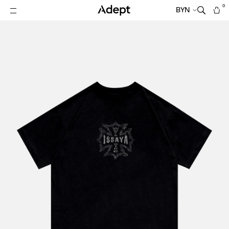
0
BYN