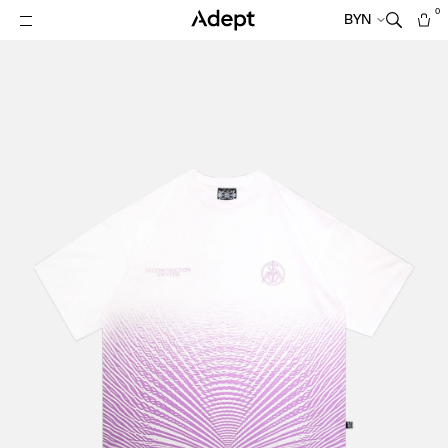
0
BYN