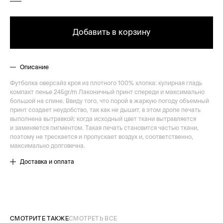
Добавить в корзину
Описание
Футболка оверсайз кроя из плотного 100% хлопка: кулирная гладь
компакт пенье 245gr/m Лаконичный принт спереди и максимально
большой на спине. Ввиду того, что порой в жаркую погоду объемный
принт создает неудобство, так как не дышит, в этом дропе печать
выполнена вытравкой: когда исходный цвет ткани вытравляется
и заменяется пигментом. Такая печать становится частью ткани,
поэтому не трескается и пропускает воздух и, соответственно,
максимально долговечна.
Доставка и оплата
СМОТРИТЕ ТАКЖЕ
СМОТРЕТЬ ВСЕ