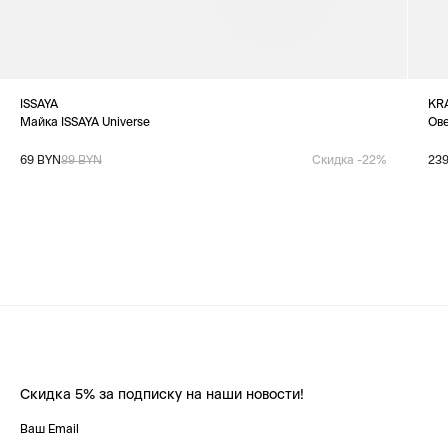
ISSAYA
KR
Майка ISSAYA Universe
Ове
69 BYN
89 BYN
Скидка -22%
23
Скидка 5% за подписку на наши новости!