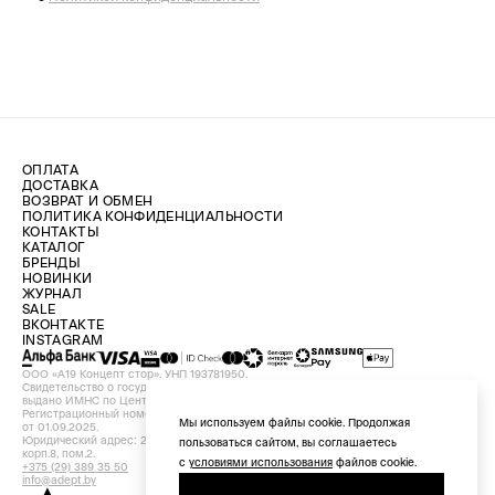
ОПЛАТА
ДОСТАВКА
ВОЗВРАТ И ОБМЕН
ПОЛИТИКА КОНФИДЕНЦИАЛЬНОСТИ
КОНТАКТЫ
КАТАЛОГ
БРЕНДЫ
НОВИНКИ
ЖУРНАЛ
SALE
ВКОНТАКТЕ
INSTAGRAM
ООО «А19 Концепт стор». УНП 193781950.
Свидетельство о государственной регистрации №193781950 от 09.08.2024,
выдано ИМНС по Центральному району г. Минска.
Регистрационный номер в Торговом реестре Республики Беларусь №756898
Мы используем файлы cookie. Продолжая
от 01.09.2025.
Юридический адрес: 220029, Республика Беларусь, г. Минск, ул. Красная, д.7,
пользоваться сайтом, вы соглашаетесь
корп.8, пом.2.
с
условиями использования
файлов cookie.
+375 (29) 389 35 50
info@adept.by