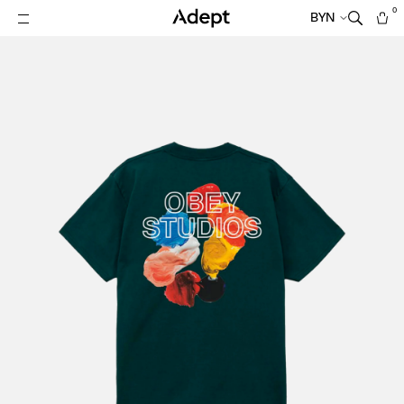
0
BYN