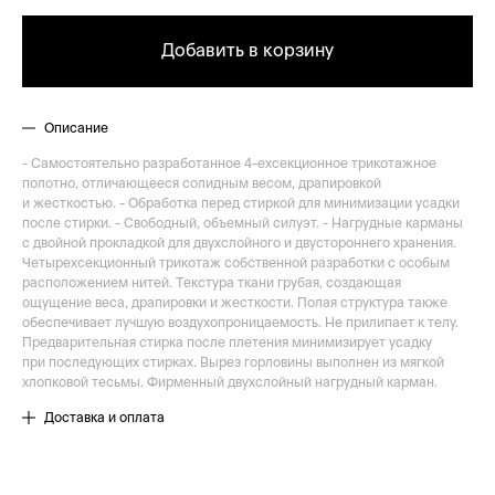
Добавить в корзину
Описание
- Самостоятельно разработанное 4-ехсекционное трикотажное
полотно, отличающееся солидным весом, драпировкой
и жесткостью. - Обработка перед стиркой для минимизации усадки
после стирки. - Свободный, объемный силуэт. - Нагрудные карманы
с двойной прокладкой для двухслойного и двустороннего хранения.
Четырехсекционный трикотаж собственной разработки с особым
расположением нитей. Текстура ткани грубая, создающая
ощущение веса, драпировки и жесткости. Полая структура также
обеспечивает лучшую воздухопроницаемость. Не прилипает к телу.
Предварительная стирка после плетения минимизирует усадку
при последующих стирках. Вырез горловины выполнен из мягкой
хлопковой тесьмы. Фирменный двухслойный нагрудный карман.
Доставка и оплата