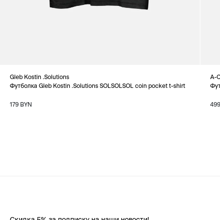
Gleb Kostin .Solutions
A-
Футболка Gleb Kostin .Solutions SOLSOLSOL coin pocket t-shirt
Фут
179 BYN
49
Скидка 5% за подписку на наши новости!