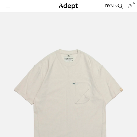
0
BYN