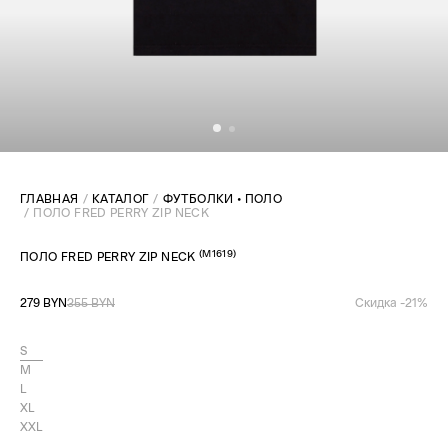
ГЛАВНАЯ
КАТАЛОГ
ФУТБОЛКИ • ПОЛО
ПОЛО FRED PERRY ZIP NECK
(
M1619
)
ПОЛО FRED PERRY ZIP NECK
279 BYN
355 BYN
Скидка -
21
%
S
M
L
XL
XXL