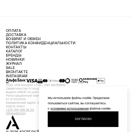
ОПЛАТА
ДОСТАВКА
ВОЗВРАТ И ОБМЕН
ПОЛИТИКА КОНФИДЕНЦИАЛЬНОСТИ
КОНТАКТЫ
КАТАЛОГ
БРЕНДЫ
НОВИНКИ
ЖУРНАЛ
SALE
ВКОНТАКТЕ
INSTAGRAM
ООО «А19 Концепт стор». УНП 193781950.
Свидетельство о государственной регистрации №193781950 от 09.08.2024,
выдано ИМНС по Центральному району г. Минска.
Регистрационный номер в Торговом реестре Республики Беларусь №756898
Мы используем файлы cookie. Продолжая
от 01.09.2025.
Юридический адрес: 220029, Республика Беларусь, г. Минск, ул. Красная, д.7,
пользоваться сайтом, вы соглашаетесь
корп.8, пом.2.
с
условиями использования
файлов cookie.
+375 (29) 389 35 50
info@adept.by
СОГЛАСЕН
(STORE)
© 2026 ADEPT.BY