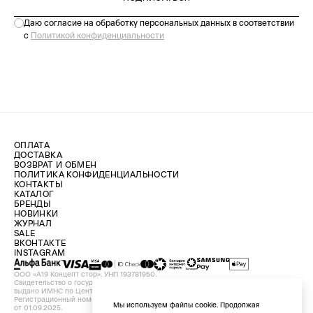
Даю согласие на обработку персональных данных в соответствии
с
Политикой конфиденциальности
ОПЛАТА
ДОСТАВКА
ВОЗВРАТ И ОБМЕН
ПОЛИТИКА КОНФИДЕНЦИАЛЬНОСТИ
КОНТАКТЫ
КАТАЛОГ
БРЕНДЫ
НОВИНКИ
ЖУРНАЛ
SALE
ВКОНТАКТЕ
INSTAGRAM
ООО «А19 Концепт стор». УНП 193781950.
Свидетельство о государственной регистрации №193781950 от 09.08.2024,
выдано ИМНС по Центральному району г. Минска.
Регистрационный номер в Торговом реестре Республики Беларусь №756898
Мы используем файлы cookie. Продолжая
от 01.09.2025.