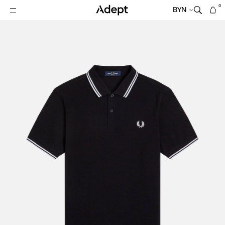
0
BYN