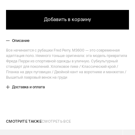
Добавить в корзину
Описание
Все начинается с рубашки Fred Perry. M3600 — это современная
адаптация поло. Немного тоньше оригинала: эта модель превратила
Фреда Перри из спортивной одежды в уличную. Субкультурный
стандарт для поколений. Хлопковое пике / Классический крой /
Планка на двух пуговицах / Двойной кант на воротнике и манжетах /
Вышитый лавровый венок на груди
Доставка и оплата
СМОТРИТЕ ТАКЖЕ
СМОТРЕТЬ ВСЕ