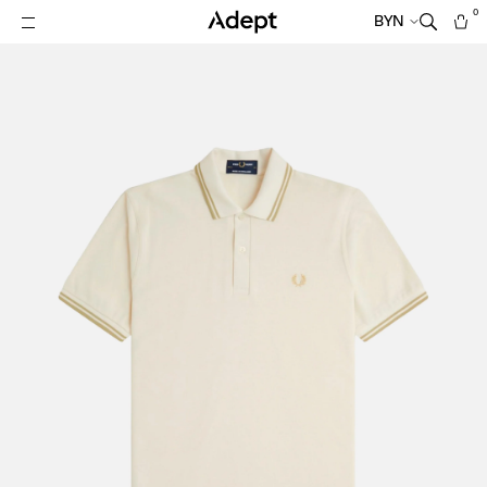
0
BYN