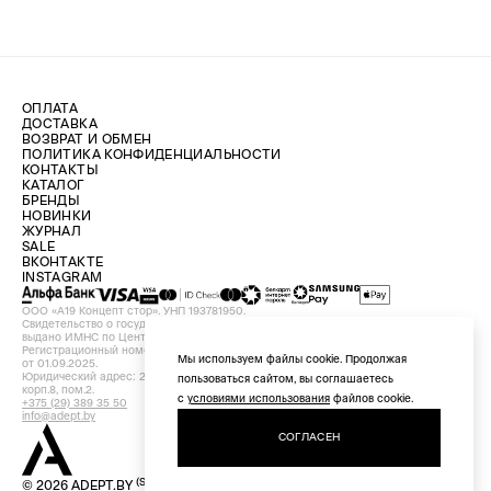
ОПЛАТА
ДОСТАВКА
ВОЗВРАТ И ОБМЕН
ПОЛИТИКА КОНФИДЕНЦИАЛЬНОСТИ
КОНТАКТЫ
КАТАЛОГ
БРЕНДЫ
НОВИНКИ
ЖУРНАЛ
SALE
ВКОНТАКТЕ
INSTAGRAM
ООО «А19 Концепт стор». УНП 193781950.
Свидетельство о государственной регистрации №193781950 от 09.08.2024,
выдано ИМНС по Центральному району г. Минска.
Регистрационный номер в Торговом реестре Республики Беларусь №756898
Мы используем файлы cookie. Продолжая
от 01.09.2025.
Юридический адрес: 220029, Республика Беларусь, г. Минск, ул. Красная, д.7,
пользоваться сайтом, вы соглашаетесь
корп.8, пом.2.
с
условиями использования
файлов cookie.
+375 (29) 389 35 50
info@adept.by
СОГЛАСЕН
(STORE)
© 2026 ADEPT.BY