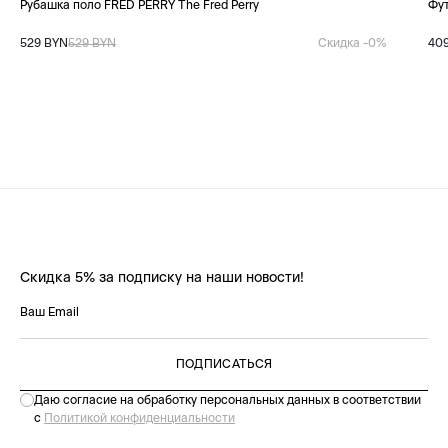
Рубашка поло FRED PERRY The Fred Perry
Фут
529 BYN
529 BYN
Скидка -0%
40
Скидка 5% за подписку на наши новости!
ПОДПИСАТЬСЯ
Даю согласие на обработку персональных данных в соответствии
с
Политикой конфиденциальности