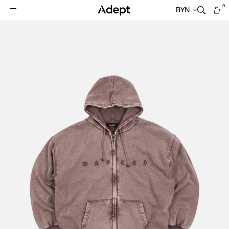
0
BYN