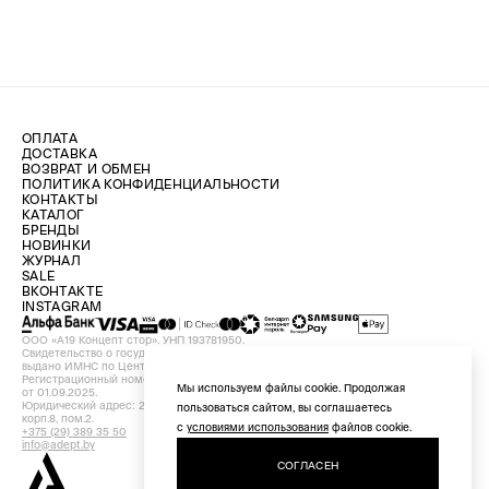
ОПЛАТА
ДОСТАВКА
ВОЗВРАТ И ОБМЕН
ПОЛИТИКА КОНФИДЕНЦИАЛЬНОСТИ
КОНТАКТЫ
КАТАЛОГ
БРЕНДЫ
НОВИНКИ
ЖУРНАЛ
SALE
ВКОНТАКТЕ
INSTAGRAM
ООО «А19 Концепт стор». УНП 193781950.
Свидетельство о государственной регистрации №193781950 от 09.08.2024,
выдано ИМНС по Центральному району г. Минска.
Регистрационный номер в Торговом реестре Республики Беларусь №756898
Мы используем файлы cookie. Продолжая
от 01.09.2025.
Юридический адрес: 220029, Республика Беларусь, г. Минск, ул. Красная, д.7,
пользоваться сайтом, вы соглашаетесь
корп.8, пом.2.
с
условиями использования
файлов cookie.
+375 (29) 389 35 50
info@adept.by
СОГЛАСЕН