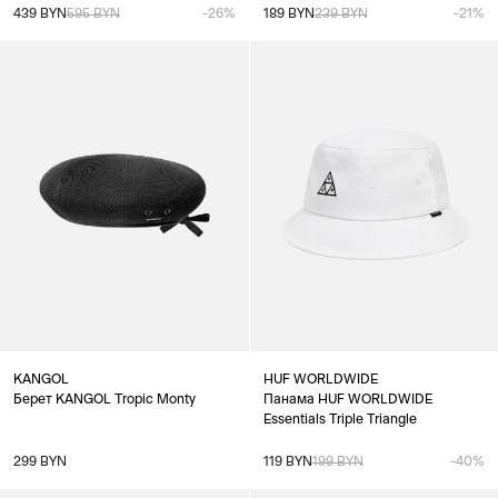
439 BYN
595 BYN
-26%
189 BYN
239 BYN
-21%
KANGOL
HUF WORLDWIDE
Берет KANGOL Tropic Monty
Панама HUF WORLDWIDE
Essentials Triple Triangle
299 BYN
119 BYN
199 BYN
-40%