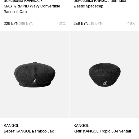
Бейсболка KANGOL x
Бейсболка KANGOL Bermuda
MASTERMIND Wavy Convertible
Elastic Spacecap
Baseball Cap
229 BYN
289 BYN
-21%
259 BYN
319 BYN
-19%
KANGOL
KANGOL
Берет KANGOL Bamboo Jax
Кепи KANGOL Tropic 504 Ventair