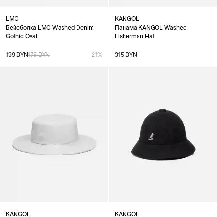
LMC
KANGOL
Бейсболка LMC Washed Denim
Панама KANGOL Washed
Gothic Oval
Fisherman Hat
139 BYN
175 BYN
-21%
315 BYN
KANGOL
KANGOL