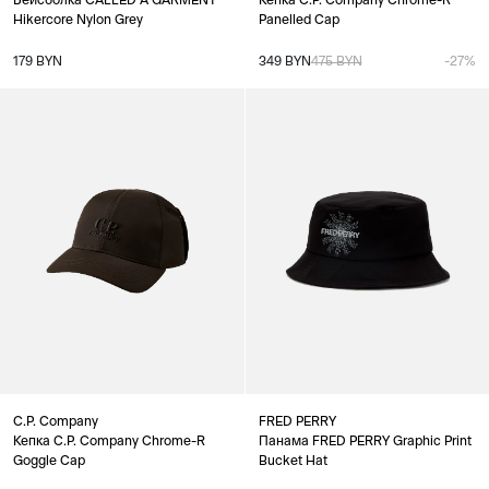
Бейсболка CALLED A GARMENT
Кепка C.P. Company Chrome-R
Hikercore Nylon Grey
Panelled Cap
179 BYN
349 BYN
475 BYN
-27%
C.P. Company
FRED PERRY
Кепка C.P. Company Chrome-R
Панама FRED PERRY Graphic Print
Goggle Cap
Bucket Hat