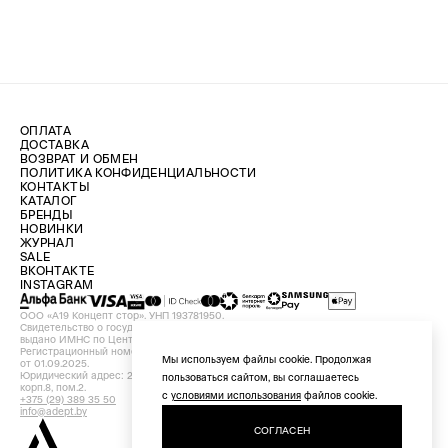
ОПЛАТА
ДОСТАВКА
ВОЗВРАТ И ОБМЕН
ПОЛИТИКА КОНФИДЕНЦИАЛЬНОСТИ
КОНТАКТЫ
КАТАЛОГ
БРЕНДЫ
НОВИНКИ
ЖУРНАЛ
SALE
ВКОНТАКТЕ
INSTAGRAM
ООО «А19 Концепт стор». УНП 193781950.
Свидетельство о государственной регистрации №193781950 от 09.08.2024,
выдано ИМНС по Центральному району г. Минска.
Регистрационный номер в Торговом реестре Республики Беларусь №756898
Мы используем файлы cookie. Продолжая
от 01.09.2025.
Юридический адрес: 220029, Республика Беларусь, г. Минск, ул. Красная, д.7,
пользоваться сайтом, вы соглашаетесь
корп.8, пом.2.
с
условиями использования
файлов cookie.
+375 (29) 389 35 50
info@adept.by
СОГЛАСЕН