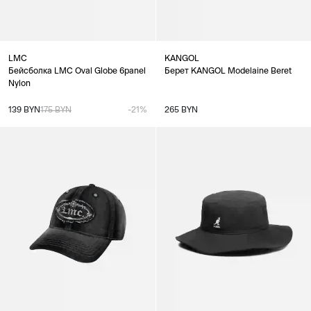
LMC
KANGOL
Бейсболка LMC Oval Globe 6panel
Берет KANGOL Modelaine Beret
Nylon
139 BYN
175 BYN
-21%
265 BYN