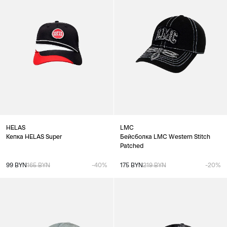
HELAS
LMC
Кепка HELAS Super
Бейсболка LMC Western Stitch
Patched
99 BYN
165 BYN
-40%
175 BYN
219 BYN
-20%