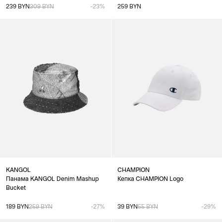
239 BYN
309 BYN
-23%
259 BYN
KANGOL
CHAMPION
Панама KANGOL Denim Mashup
Кепка CHAMPION Logo
Bucket
189 BYN
259 BYN
-27%
39 BYN
55 BYN
-29%