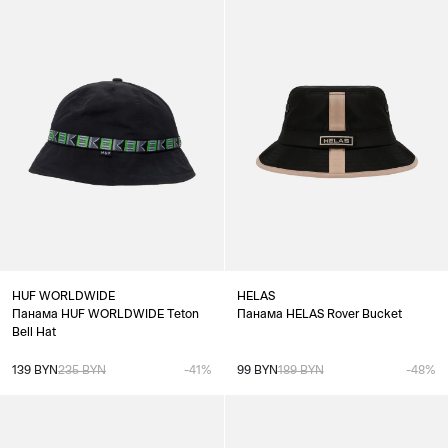
HUF WORLDWIDE
HELAS
Панама HUF WORLDWIDE Teton
Панама HELAS Rover Bucket
Bell Hat
139 BYN
235 BYN
-41%
99 BYN
189 BYN
-48%