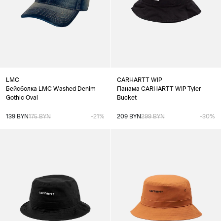
LMC
CARHARTT WIP
Бейсболка LMC Washed Denim
Панама CARHARTT WIP Tyler
Gothic Oval
Bucket
139 BYN
175 BYN
-21%
209 BYN
299 BYN
-30%