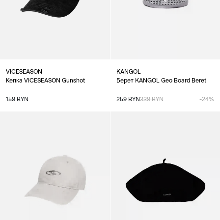
VICESEASON
KANGOL
Кепка VICESEASON Gunshot
Берет KANGOL Geo Board Beret
159 BYN
259 BYN
339 BYN
-24%