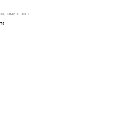
ешанный хлопок
ата