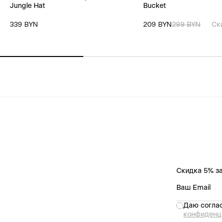
Jungle Hat
Bucket
339 BYN
209 BYN
299 BYN
Ск
Скидка 5% за
Даю соглас
конфиденц