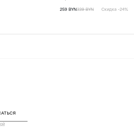
259 BYN
339 BYN
Скидка -24%
САТЬСЯ
ой