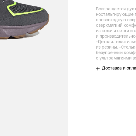
Возвращается дух 
ностальгирующие п
превосходную сов
сверхмягкий комфо
из кожи и сетки и 
и производительно
-Детали: текстиль
из резины. -Стельк
безупречный комф
с ультрамягкими в
Доставка и опл