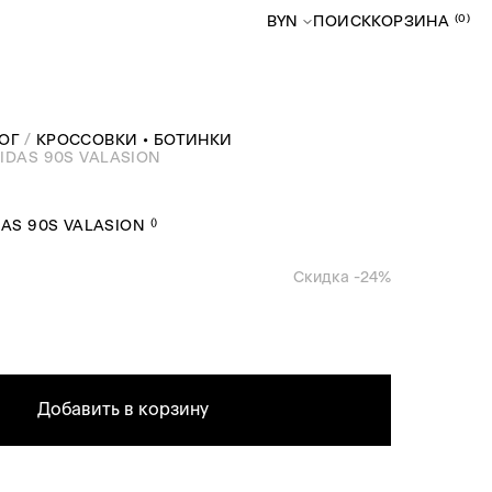
(0)
BYN
ПОИСК
КОРЗИНА
ОГ
КРОССОВКИ • БОТИНКИ
IDAS 90S VALASION
(
)
AS 90S VALASION
Скидка -
24
%
Добавить в корзину