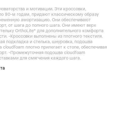
новаторства и мотивации. Эти кроссовки,
о 90-м годам, придают классическому образу
ременную амортизацию. Они обеспечивают
рт, от шага до полного шага. Они имеют верх
стельку OrthoLite® для дополнительного комфорта
сти. -Кроссовки выполнены из плотного текстиля.
ная подкладка и стелька, шнуровка, подошва
а cloudfoam плотно прилегает к стопе, обеспечивая
орт. -Промежуточная подошва cloudfoam
ставками для смягчения каждого шага.
ата