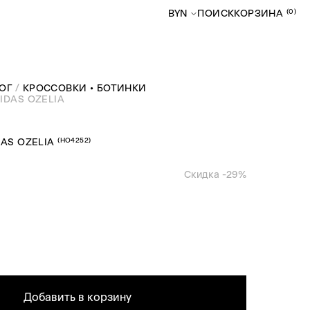
(0)
BYN
ПОИСК
КОРЗИНА
ОГ
КРОССОВКИ • БОТИНКИ
IDAS OZELIA
(
HO4252
)
AS OZELIA
Скидка -
29
%
Добавить в корзину