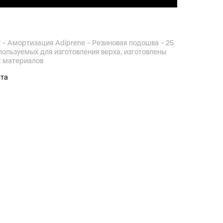
 - Амортизация Adiprene - Резиновая подошва - 25
пользуемых для изготовления верха, изготовлены
х материалов
ата