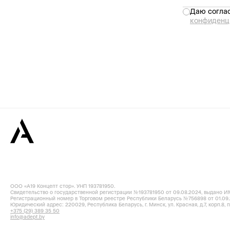
Даю соглас
конфиденц
ООО «А19 Концепт стор». УНП 193781950.
Свидетельство о государственной регистрации №193781950 от 09.08.2024, выдано И
Регистрационный номер в Торговом реестре Республики Беларусь №756898 от 01.09.
Юридический адрес: 220029, Республика Беларусь, г. Минск, ул. Красная, д.7, корп.8, п
+375 (29) 389 35 50
info@adept.by