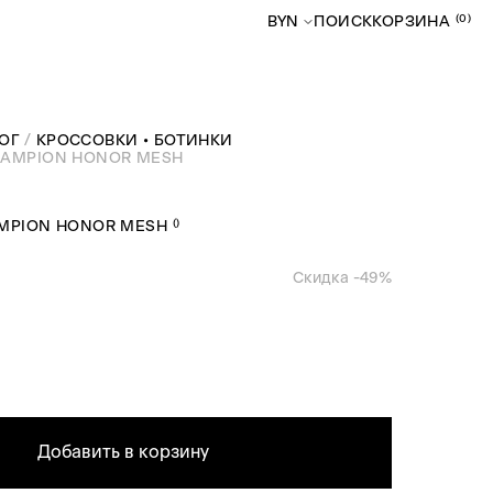
(0)
BYN
ПОИСК
КОРЗИНА
ОГ
КРОССОВКИ • БОТИНКИ
HAMPION HONOR MESH
(
)
MPION HONOR MESH
Скидка -
49
%
Добавить в корзину