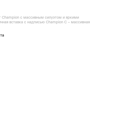
т Champion с массивным силуэтом и яркими
ичная вставка с надписью Champion C – массивная
ата