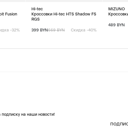
Hi-tec
MIZUNO
it Fusion
Кроссовки Hi-tec HTS Shadow FS
Кроссовк
RGS
489 BYN
идка -32%
399 BYN
669 BYN
Скидка -40%
 подписку на наши новости!
ПОДПИ