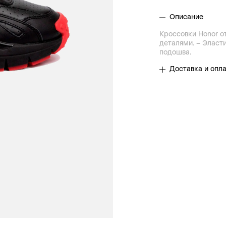
Описание
Кроссовки Honor о
деталями. – Эласт
подошва.
Доставка и опл