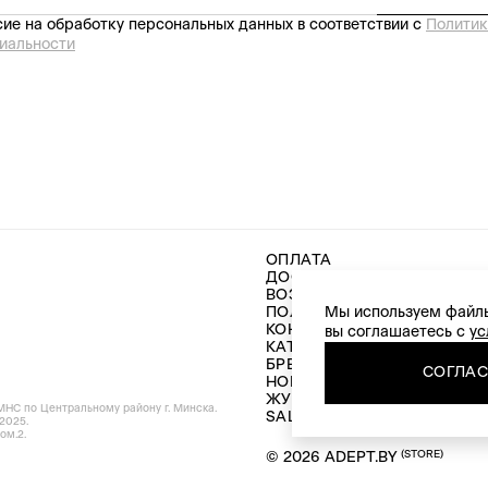
ие на обработку персональных данных в соответствии с
Политик
иальности
ОПЛАТА
ДОСТАВКА
ВОЗВРАТ И ОБМЕН
ПОЛИТИКА КОНФИДЕНЦИ
Мы используем файлы
КОНТАКТЫ
вы соглашаетесь с
ус
КАТАЛОГ
БРЕНДЫ
СОГЛА
НОВИНКИ
ЖУРНАЛ
МНС по Центральному району г. Минска.
SALE
2025.
ом.2.
(STORE)
© 2026 ADEPT.BY