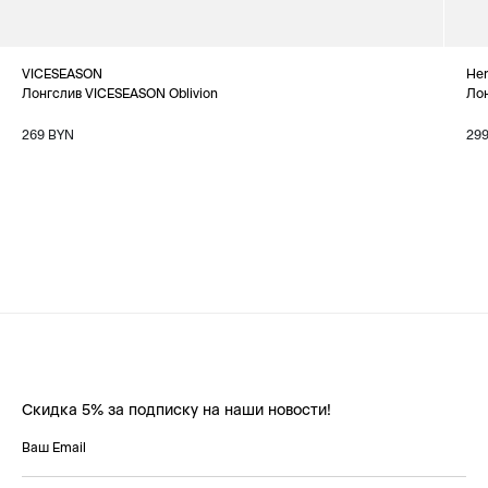
VICESEASON
Her
Лонгслив VICESEASON Oblivion
Лон
269 BYN
29
Скидка 5% за подписку на наши новости!