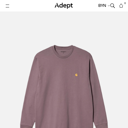
0
BYN