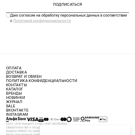
ПОДПИСАТЬСЯ
Даю согласие на обработку персональных данных в соответствии
с
Политикой конфиденциальности
ОПЛАТА
ДОСТАВКА
ВОЗВРАТ И ОБМЕН
ПОЛИТИКА КОНФИДЕНЦИАЛЬНОСТИ
КОНТАКТЫ
КАТАЛОГ
БРЕНДЫ
НОВИНКИ
ЖУРНАЛ
SALE
ВКОНТАКТЕ
INSTAGRAM
ООО «А19 Концепт стор». УНП 193781950.
Свидетельство о государственной регистрации №193781950 от 09.08.2024,
выдано ИМНС по Центральному району г. Минска.
Регистрационный номер в Торговом реестре Республики Беларусь №756898