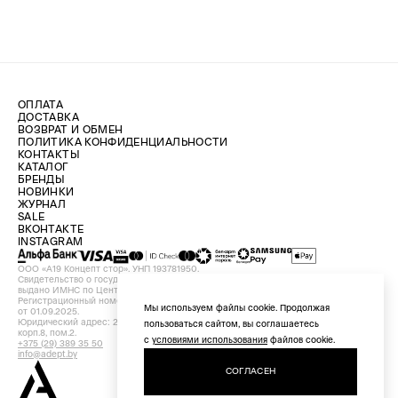
ОПЛАТА
ДОСТАВКА
ВОЗВРАТ И ОБМЕН
ПОЛИТИКА КОНФИДЕНЦИАЛЬНОСТИ
КОНТАКТЫ
КАТАЛОГ
БРЕНДЫ
НОВИНКИ
ЖУРНАЛ
SALE
ВКОНТАКТЕ
INSTAGRAM
ООО «А19 Концепт стор». УНП 193781950.
Свидетельство о государственной регистрации №193781950 от 09.08.2024,
выдано ИМНС по Центральному району г. Минска.
Регистрационный номер в Торговом реестре Республики Беларусь №756898
Мы используем файлы cookie. Продолжая
от 01.09.2025.
Юридический адрес: 220029, Республика Беларусь, г. Минск, ул. Красная, д.7,
пользоваться сайтом, вы соглашаетесь
корп.8, пом.2.
с
условиями использования
файлов cookie.
+375 (29) 389 35 50
info@adept.by
СОГЛАСЕН