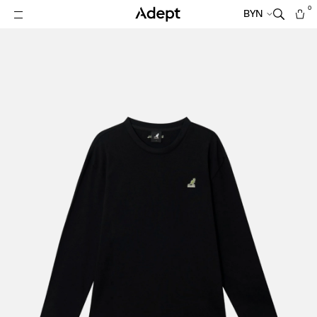
0
BYN