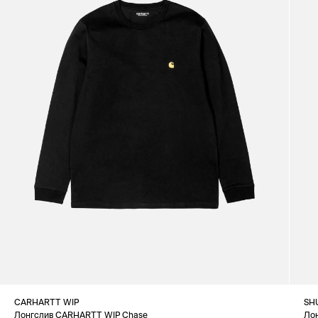
CARHARTT WIP
SH
Лонгслив CARHARTT WIP Chase
Ло