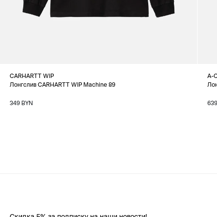
CARHARTT WIP
A-
Лонгслив CARHARTT WIP Machine 89
Ло
349 BYN
63
Скидка 5% за подписку на наши новости!