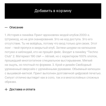
Добавить в корзину
Описание
1. История и линейка Принт вдохновлен модой клубов 2000-х.
Штрихкод, но не для сканирования. Это не код доступа. Это его
отсутствие. Ты не войдёшь, потому что вход только для своих. Этот
лонг - твой пропуск в закрытый клуб. Затяни шнурки на капюшоне
потуже и наблюдай, кто не прошёл фейс. Входит в линейку “Techno
Club” 2. Материал 190 г/м² — лёгкий, но с характером 100% хлопок,
прошедший многоэтапное специальное выстирывание. Мягкий
на ощупь, но плотный по формам. 3. Крой и дизайн Свободный
удлиненный оверсайз с удлинёнными рукавами. Объемный капюшон
с вышивкой-меткой. Принт выполнен долговечной цифровой печатью.
Силуэт отлично выглядит как в соло, так и в многослойных сложных
образах.
Доставка и оплата