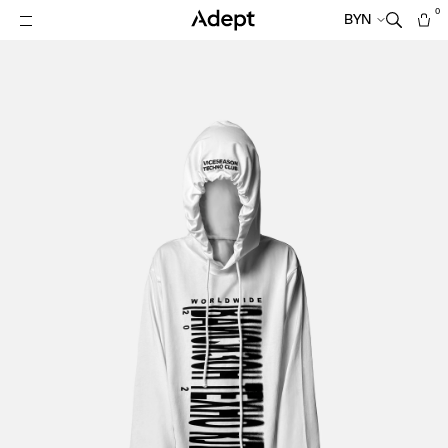
0
BYN