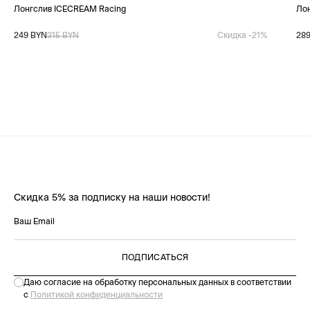
Лонгслив ICECREAM Racing
Ло
249 BYN
315 BYN
Скидка -21%
28
Скидка 5% за подписку на наши новости!
ПОДПИСАТЬСЯ
Даю согласие на обработку персональных данных в соответствии
с
Политикой конфиденциальности