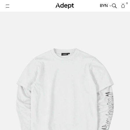
0
BYN