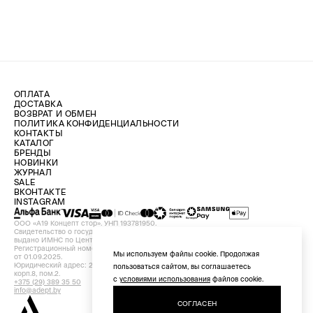
ОПЛАТА
ДОСТАВКА
ВОЗВРАТ И ОБМЕН
ПОЛИТИКА КОНФИДЕНЦИАЛЬНОСТИ
КОНТАКТЫ
КАТАЛОГ
БРЕНДЫ
НОВИНКИ
ЖУРНАЛ
SALE
ВКОНТАКТЕ
INSTAGRAM
ООО «А19 Концепт стор». УНП 193781950.
Свидетельство о государственной регистрации №193781950 от 09.08.2024,
выдано ИМНС по Центральному району г. Минска.
Регистрационный номер в Торговом реестре Республики Беларусь №756898
Мы используем файлы cookie. Продолжая
от 01.09.2025.
Юридический адрес: 220029, Республика Беларусь, г. Минск, ул. Красная, д.7,
пользоваться сайтом, вы соглашаетесь
корп.8, пом.2.
с
условиями использования
файлов cookie.
+375 (29) 389 35 50
info@adept.by
СОГЛАСЕН