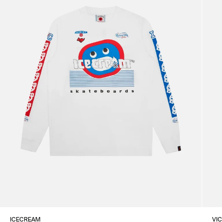
ICECREAM
VI