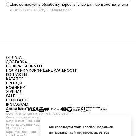
Даю согласие на обработку персональных данных в соответствии
с
Политикой конфиденциальности
ОПЛАТА
ДОСТАВКА
ВОЗВРАТ И ОБМЕН
ПОЛИТИКА КОНФИДЕНЦИАЛЬНОСТИ
КОНТАКТЫ
КАТАЛОГ
БРЕНДЫ
НОВИНКИ
ЖУРНАЛ
SALE
ВКОНТАКТЕ
INSTAGRAM
ООО «А19 Концепт стор». УНП 193781950.
Свидетельство о государственной регистрации №193781950 от 09.08.2024,
выдано ИМНС по Центральному району г. Минска.
Регистрационный номер в Торговом реестре Республики Беларусь №756898
Мы используем файлы cookie. Продолжая
от 01.09.2025.
Юридический адрес: 220029, Республика Беларусь, г. Минск, ул. Красная, д.7,
пользоваться сайтом, вы соглашаетесь
корп.8, пом.2.