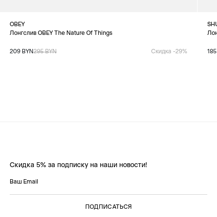
OBEY
SH
Лонгслив OBEY The Nature Of Things
Ло
209 BYN
295 BYN
Скидка -29%
185
Скидка 5% за подписку на наши новости!
ПОДПИСАТЬСЯ