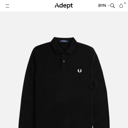
0
BYN