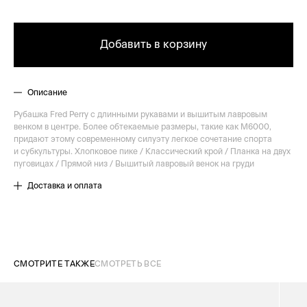
Добавить в корзину
Описание
Рубашка Fred Perry с длинными рукавами и вышитым лавровым
венком в центре. Более обтекаемые размеры, такие как M6000,
придают этому современному силуэту легкое сочетание спорта
и субкультуры. Хлопковое пике / Классический крой / Планка на двух
пуговицах / Прямой низ / Вышитый лавровый венок на груди
Доставка и оплата
СМОТРИТЕ ТАКЖЕ
СМОТРЕТЬ ВСЕ