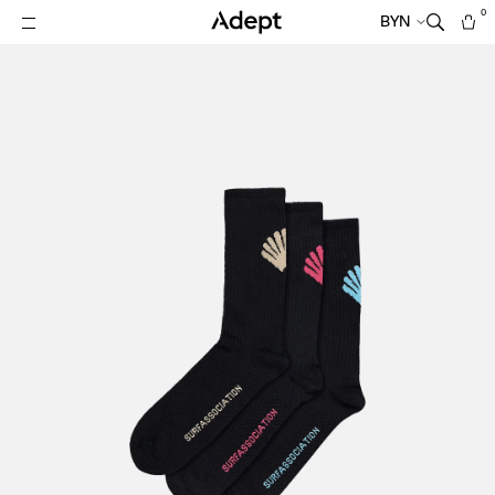
0
BYN