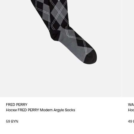
FRED PERRY
WA
Носки FRED PERRY Modern Argyle Socks
Нос
59 BYN
49