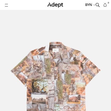
0
BYN