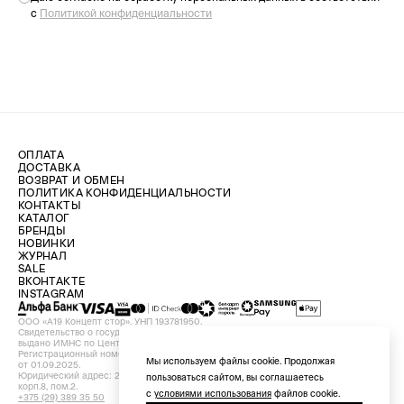
с
Политикой конфиденциальности
ОПЛАТА
ДОСТАВКА
ВОЗВРАТ И ОБМЕН
ПОЛИТИКА КОНФИДЕНЦИАЛЬНОСТИ
КОНТАКТЫ
КАТАЛОГ
БРЕНДЫ
НОВИНКИ
ЖУРНАЛ
SALE
ВКОНТАКТЕ
INSTAGRAM
ООО «А19 Концепт стор». УНП 193781950.
Свидетельство о государственной регистрации №193781950 от 09.08.2024,
выдано ИМНС по Центральному району г. Минска.
Регистрационный номер в Торговом реестре Республики Беларусь №756898
Мы используем файлы cookie. Продолжая
от 01.09.2025.
Юридический адрес: 220029, Республика Беларусь, г. Минск, ул. Красная, д.7,
пользоваться сайтом, вы соглашаетесь
корп.8, пом.2.
с
условиями использования
файлов cookie.
+375 (29) 389 35 50