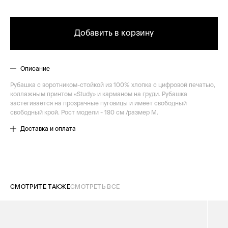
Добавить в корзину
Описание
Рубашка с воротником-стойкой из 100% хлопка с цифровой печатью,
коллажным принтом «Study» и карманом на груди. Рубашка
застегивается на прозрачные пуговицы и имеет свободный
свободный крой. Рост модели - 180 см /размер M.
Доставка и оплата
СМОТРИТЕ ТАКЖЕ
СМОТРЕТЬ ВСЕ