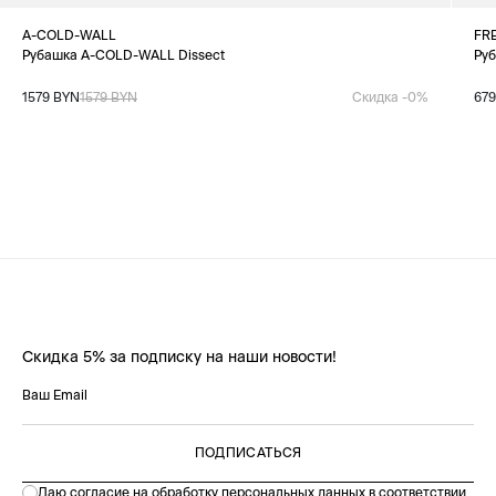
A-COLD-WALL
FR
Рубашка A-COLD-WALL Dissect
Руб
1579 BYN
1579 BYN
Скидка -0%
67
Скидка 5% за подписку на наши новости!
ПОДПИСАТЬСЯ
Даю согласие на обработку персональных данных в соответствии