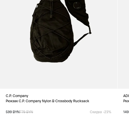
C.P. Company
AD
Рюкзак C.P. Company Nylon B Crossbody Rucksack
Рюк
599 BYN
779 BYN
Скидка -23%
149