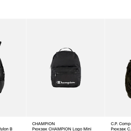
CHAMPION
C.P. Comp
ylon B
Pюкзак CHAMPION Logo Mini
Рюкзак C.