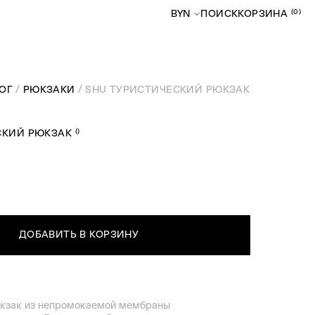
(0)
BYN
ПОИСК
КОРЗИНА
ОГ
РЮКЗАКИ
SHU ТУРИСТИЧЕСКИЙ РЮКЗАК
(
)
СКИЙ РЮКЗАК
ДОБАВИТЬ В КОРЗИНУ
кзак из непромокаемой мембраны