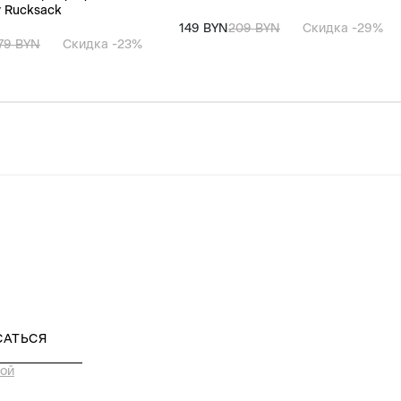
 Rucksack
149 BYN
209 BYN
Скидка -29%
79 BYN
Скидка -23%
САТЬСЯ
ой