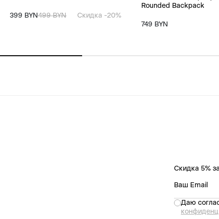
Rounded Backpack
399 BYN
499 BYN
Скидка -20%
749 BYN
Скидка 5% за
Даю соглас
конфиденц