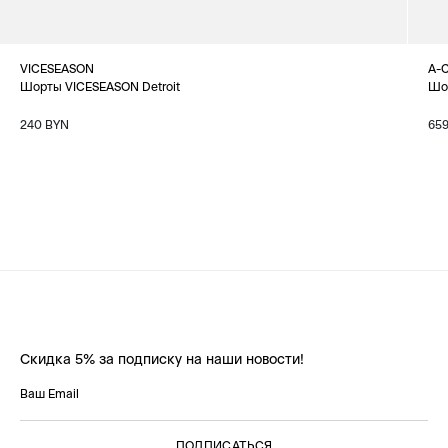
VICESEASON
A-
Шорты VICESEASON Detroit
Шор
240 BYN
65
Скидка 5% за подписку на наши новости!
ПОДПИСАТЬСЯ