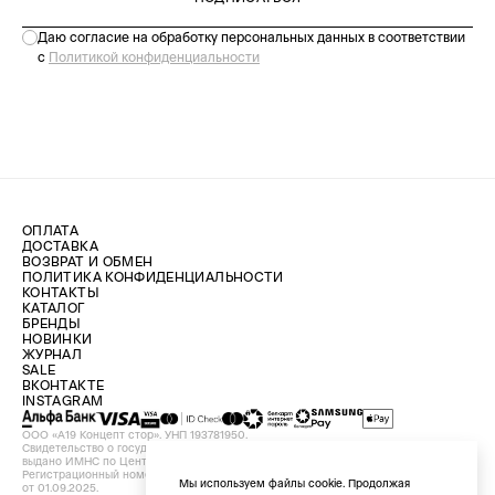
Даю согласие на обработку персональных данных в соответствии
с
Политикой конфиденциальности
ОПЛАТА
ДОСТАВКА
ВОЗВРАТ И ОБМЕН
ПОЛИТИКА КОНФИДЕНЦИАЛЬНОСТИ
КОНТАКТЫ
КАТАЛОГ
БРЕНДЫ
НОВИНКИ
ЖУРНАЛ
SALE
ВКОНТАКТЕ
INSTAGRAM
ООО «А19 Концепт стор». УНП 193781950.
Свидетельство о государственной регистрации №193781950 от 09.08.2024,
выдано ИМНС по Центральному району г. Минска.
Регистрационный номер в Торговом реестре Республики Беларусь №756898
Мы используем файлы cookie. Продолжая
от 01.09.2025.