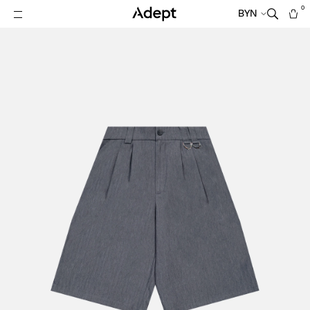
0
BYN