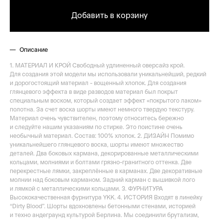
Добавить в корзину
Описание
1. МАТЕРИАЛ И КРОЙ Свободный удлиненный оверсайз крой.
Для создания этой модели мы использовали уникальнейший, редкий
и дорогостоящий материал - вощенный хлопок. Для создания
глянцевого эффекта в виде разводов материал был покрыт
специальным воском, который создает эффект «покрытого лаком»
полотна. За счет воска шорты имеют немного твердую текстуру.
Материал очень чувствителен, поэтому относитесь бережно
и следуйте нашим указаниям по стирке. Это поистине очень
необычный материал. Состав: 100% хлопок. 2. ДИЗАЙН Помимо
уникальнейшего глянцевого воска, шорты имеют множество
деталей. Два боковых кармана, декорированные металлическими
кольцами, молниями и болтами грязно-гранитного оттенка. Две
перекрестные лямки, закреплённые в карманах. Две декоративные
молнии над боковым карманом. Задний карман с вышивкой лого
и лямкой с металлическими кольцами. 3. ФУРНИТУРА
Высококачественная фурнитура YKK. 4. ИСТОРИЯ Входят в линейку
“Dirty Blood”. Шорты вдохновлены бетонными стенами, историей
и техно андеграунд культурой Берлина. Мы соединили брутализм,