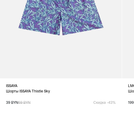
ISSAYA
LM
Шорты ISSAYA Thistle Sky
Шо
39 BYN
69 BYN
Скидка -43%
199