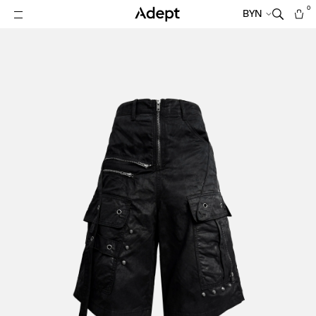
0
BYN