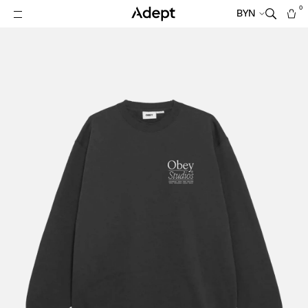
0
BYN