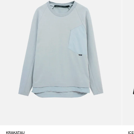
KRAKATAU
IC