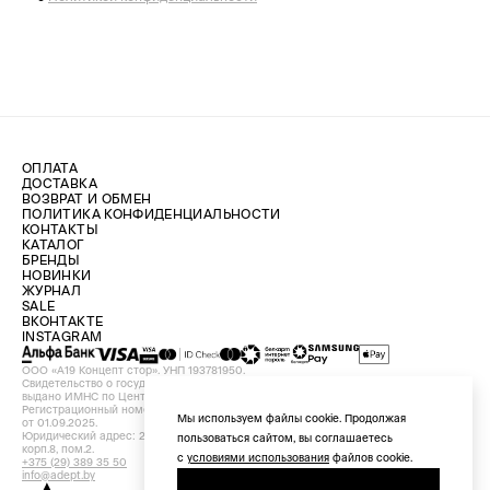
ОПЛАТА
ДОСТАВКА
ВОЗВРАТ И ОБМЕН
ПОЛИТИКА КОНФИДЕНЦИАЛЬНОСТИ
КОНТАКТЫ
КАТАЛОГ
БРЕНДЫ
НОВИНКИ
ЖУРНАЛ
SALE
ВКОНТАКТЕ
INSTAGRAM
ООО «А19 Концепт стор». УНП 193781950.
Свидетельство о государственной регистрации №193781950 от 09.08.2024,
выдано ИМНС по Центральному району г. Минска.
Регистрационный номер в Торговом реестре Республики Беларусь №756898
Мы используем файлы cookie. Продолжая
от 01.09.2025.
Юридический адрес: 220029, Республика Беларусь, г. Минск, ул. Красная, д.7,
пользоваться сайтом, вы соглашаетесь
корп.8, пом.2.
с
условиями использования
файлов cookie.
+375 (29) 389 35 50
info@adept.by