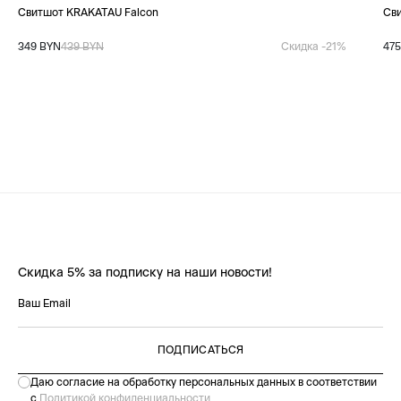
Cвитшот KRAKATAU Falcon
Сви
349 BYN
439 BYN
Скидка -21%
47
Скидка 5% за подписку на наши новости!
ПОДПИСАТЬСЯ
Даю согласие на обработку персональных данных в соответствии
с
Политикой конфиденциальности