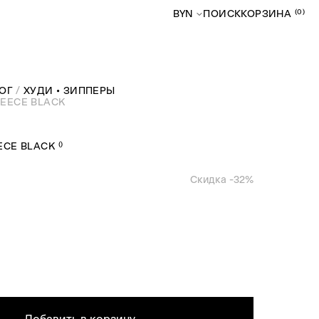
(0)
BYN
ПОИСК
КОРЗИНА
ОГ
ХУДИ • ЗИППЕРЫ
LEECE BLACK
(
)
EECE BLACK
Скидка -
32
%