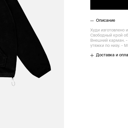
Описание
Худи изготовлено и
Свободный крой об
Внешний карман. -
утяжки по низу. -
Доставка и опл