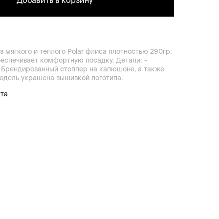
Добавить в корзину
з мягкого и теплого Polar флиса плотностью 290гр.
еспечивает комфортную посадку. Детали: -
 Брендированный стоппер на капюшоне, а также
 Модель украшена вышивкой логотипа.
ата