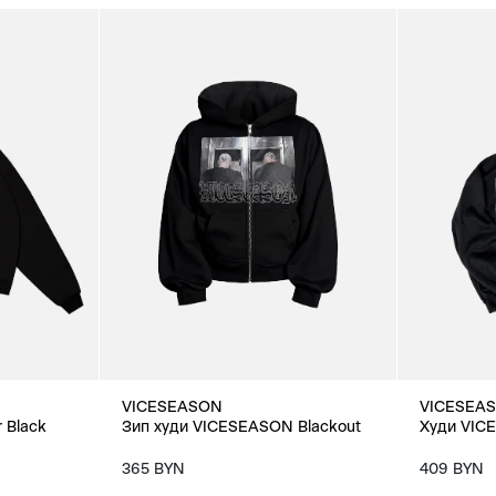
VICESEASON
VICESEA
 Black
Зип худи VICESEASON Blackout
Худи VICE
365 BYN
409 BYN