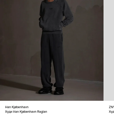
Han Kjøbenhavn
ZN
Худи Han Kjøbenhavn Raglan
Худ