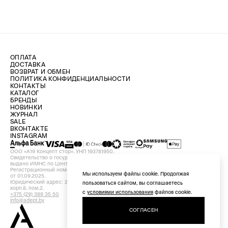
ОПЛАТА
ДОСТАВКА
ВОЗВРАТ И ОБМЕН
ПОЛИТИКА КОНФИДЕНЦИАЛЬНОСТИ
КОНТАКТЫ
КАТАЛОГ
БРЕНДЫ
НОВИНКИ
ЖУРНАЛ
SALE
ВКОНТАКТЕ
INSTAGRAM
ООО «А19 Концепт стор». УНП 193781950.
Свидетельство о государственной регистрации №193781950 от 09.08.2024,
выдано ИМНС по Центральному району г. Минска.
Регистрационный номер в Торговом реестре Республики Беларусь №756898
Мы используем файлы cookie. Продолжая
от 01.09.2025.
Юридический адрес: 220029, Республика Беларусь, г. Минск, ул. Красная, д.7,
пользоваться сайтом, вы соглашаетесь
корп.8, пом.2.
с
условиями использования
файлов cookie.
+375 (29) 389 35 50
info@adept.by
СОГЛАСЕН