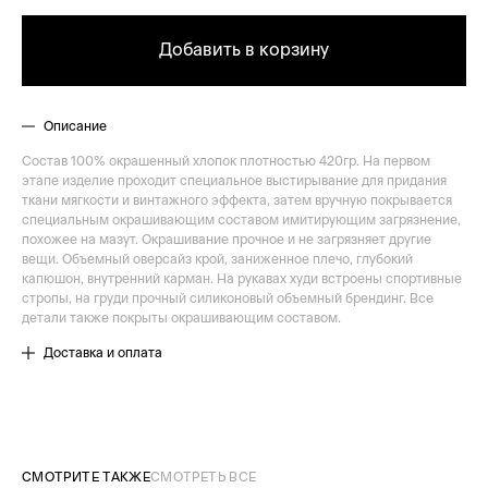
Добавить в корзину
Описание
Состав 100% окрашенный хлопок плотностью 420гр. На первом
этапе изделие проходит специальное выстирывание для придания
ткани мягкости и винтажного эффекта, затем вручную покрывается
специальным окрашивающим составом имитирующим загрязнение,
похожее на мазут. Окрашивание прочное и не загрязняет другие
вещи. Объемный оверсайз крой, заниженное плечо, глубокий
капюшон, внутренний карман. На рукавах худи встроены спортивные
стропы, на груди прочный силиконовый объемный брендинг. Все
детали также покрыты окрашивающим составом.
Доставка и оплата
СМОТРИТЕ ТАКЖЕ
СМОТРЕТЬ ВСЕ