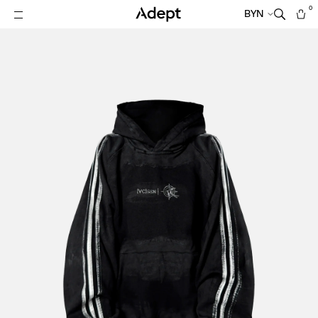
0
BYN